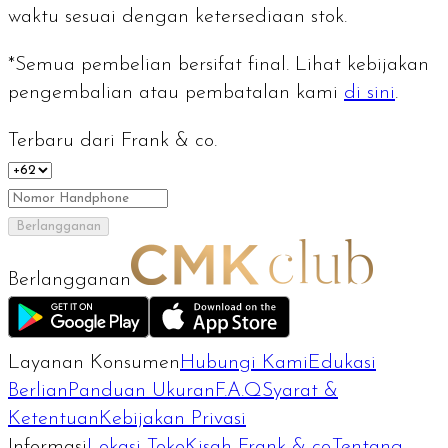
waktu sesuai dengan ketersediaan stok.
*Semua pembelian bersifat final. Lihat kebijakan
pengembalian atau pembatalan kami
di sini
.
Terbaru dari Frank & co.
Berlangganan
Berlangganan
Layanan Konsumen
Hubungi Kami
Edukasi
Berlian
Panduan Ukuran
F.A.Q
Syarat &
Ketentuan
Kebijakan Privasi
Informasi
Lokasi Toko
Kisah Frank & co.
Tentang