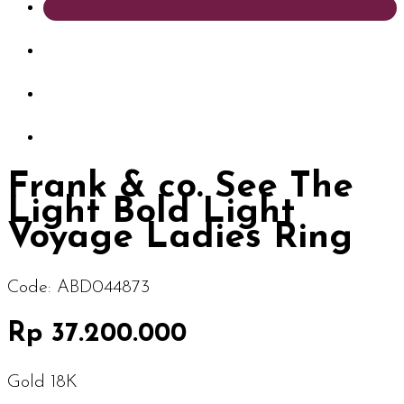
Frank & co. See The
Light Bold Light
Voyage Ladies Ring
Code:
ABD044873
Rp 37.200.000
Gold 18K