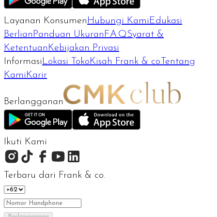
Layanan Konsumen
Hubungi Kami
Edukasi
Berlian
Panduan Ukuran
F.A.Q
Syarat &
Ketentuan
Kebijakan Privasi
Informasi
Lokasi Toko
Kisah Frank & co.
Tentang
Kami
Karir
Berlangganan
Ikuti Kami
Terbaru dari Frank & co.
Berlangganan