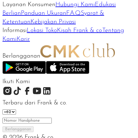
Layanan Konsumen
Hubungi Kami
Edukasi
Berlian
Panduan Ukuran
F.A.Q
Syarat &
Ketentuan
Kebijakan Privasi
Informasi
Lokasi Toko
Kisah Frank & co.
Tentang
Kami
Karir
Berlangganan
Ikuti Kami
Terbaru dari Frank & co.
Berlangganan
©
2026
Frank & co.