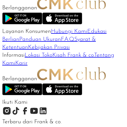
Berlangganan
Layanan Konsumen
Hubungi Kami
Edukasi
Berlian
Panduan Ukuran
F.A.Q
Syarat &
Ketentuan
Kebijakan Privasi
Informasi
Lokasi Toko
Kisah Frank & co.
Tentang
Kami
Karir
Berlangganan
Ikuti Kami
Terbaru dari Frank & co.