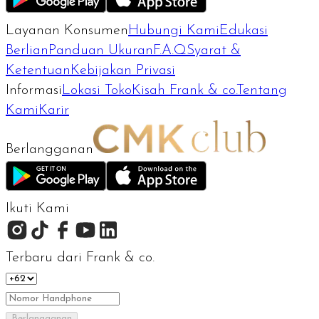
Layanan Konsumen
Hubungi Kami
Edukasi
Berlian
Panduan Ukuran
F.A.Q
Syarat &
Ketentuan
Kebijakan Privasi
Informasi
Lokasi Toko
Kisah Frank & co.
Tentang
Kami
Karir
Berlangganan
Ikuti Kami
Terbaru dari Frank & co.
Berlangganan