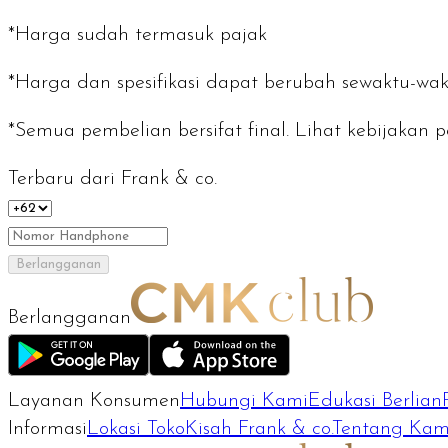
*Harga sudah termasuk pajak
*Harga dan spesifikasi dapat berubah sewaktu-wak
*Semua pembelian bersifat final. Lihat kebijaka
Terbaru dari Frank & co.
Berlangganan
Berlangganan
Layanan Konsumen
Hubungi Kami
Edukasi Berlian
Informasi
Lokasi Toko
Kisah Frank & co.
Tentang Kam