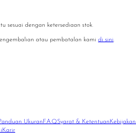
tu sesuai dengan ketersediaan stok.
n pengembalian atau pembatalan kami
di sini
.
Panduan Ukuran
F.A.Q
Syarat & Ketentuan
Kebijakan 
i
Karir