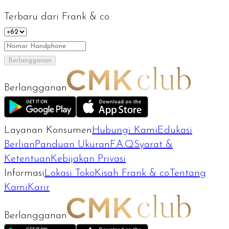
Terbaru dari Frank & co.
Berlangganan
Berlangganan
Layanan Konsumen
Hubungi Kami
Edukasi
Berlian
Panduan Ukuran
F.A.Q
Syarat &
Ketentuan
Kebijakan Privasi
Informasi
Lokasi Toko
Kisah Frank & co.
Tentang
Kami
Karir
Berlangganan