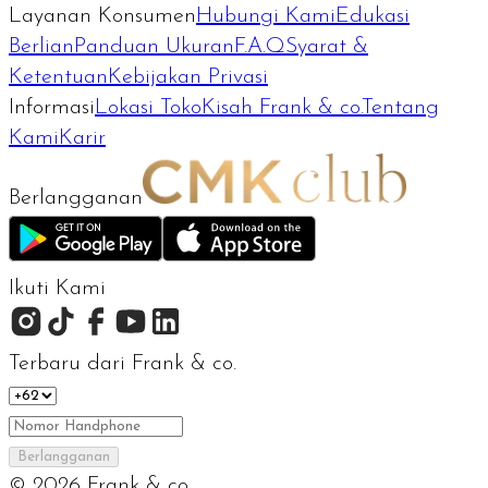
Layanan Konsumen
Hubungi Kami
Edukasi
Berlian
Panduan Ukuran
F.A.Q
Syarat &
Ketentuan
Kebijakan Privasi
Informasi
Lokasi Toko
Kisah Frank & co.
Tentang
Kami
Karir
Berlangganan
Ikuti Kami
Terbaru dari Frank & co.
Berlangganan
©
2026
Frank & co.