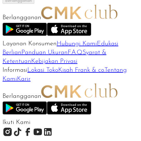
Berlangganan
Berlangganan
Layanan Konsumen
Hubungi Kami
Edukasi
Berlian
Panduan Ukuran
F.A.Q
Syarat &
Ketentuan
Kebijakan Privasi
Informasi
Lokasi Toko
Kisah Frank & co.
Tentang
Kami
Karir
Berlangganan
Ikuti Kami