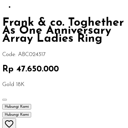
Frank & co. Toghether
As One Anniversary
Array Ladies Ring
Code:
ABC024317
Rp 47.650.000
Gold 18K
Hubungi Kami
Hubungi Kami