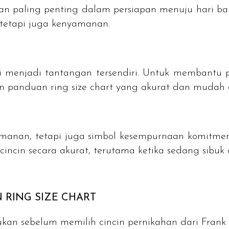
ian paling penting dalam persiapan menuju hari 
 tetapi juga kenyamanan.
 menjadi tantangan tersendiri. Untuk membantu pr
gan panduan
ring size chart
yang akurat dan mudah 
amanan, tetapi juga simbol kesempurnaan komitme
incin secara akurat, terutama ketika sedang sibu
N
RING SIZE CHART
kan sebelum memilih cincin pernikahan dari Frank 