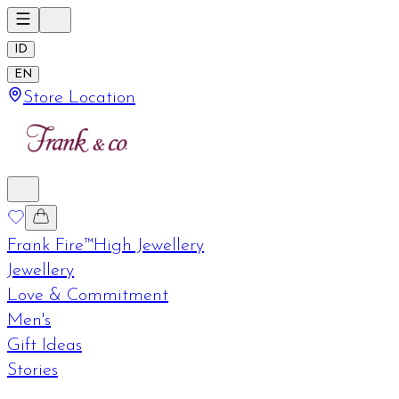
ID
EN
Store Location
Frank Fire™
High Jewellery
Jewellery
Love & Commitment
Men's
Gift Ideas
Stories