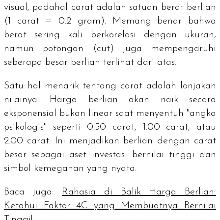
visual, padahal
carat
adalah satuan berat berlian
(1
carat
= 0.2 gram). Memang benar bahwa
berat sering kali berkorelasi dengan ukuran,
namun potongan (
cut
) juga mempengaruhi
seberapa besar berlian terlihat dari atas.
Satu hal menarik tentang
carat
adalah lonjakan
nilainya. Harga berlian akan naik secara
eksponensial bukan linear saat menyentuh "angka
psikologis" seperti 0.50
carat
, 1.00
carat
, atau
2.00
carat
. Ini menjadikan berlian dengan
carat
besar sebagai aset investasi bernilai tinggi dan
simbol kemegahan yang nyata.
Baca juga:
Rahasia di Balik Harga Berlian:
Ketahui Faktor 4C yang Membuatnya Bernilai
Tinggi!