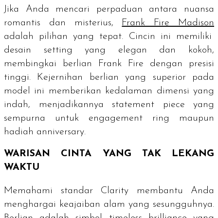
Jika Anda mencari perpaduan antara nuansa
romantis dan misterius,
Frank Fire Madison
adalah pilihan yang tepat. Cincin ini memiliki
desain
setting
yang elegan dan kokoh,
membingkai berlian Frank Fire dengan presisi
tinggi. Kejernihan berlian yang superior pada
model ini memberikan kedalaman dimensi yang
indah, menjadikannya
statement piece
yang
sempurna untuk
engagement ring
maupun
hadiah
anniversary
.
WARISAN CINTA YANG TAK LEKANG
WAKTU
Memahami standar
Clarity
membantu Anda
menghargai keajaiban alam yang sesungguhnya.
Berlian adalah simbol
timeless brilliance
yang