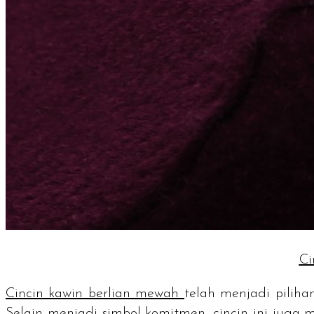
Ci
Cincin kawin berlian mewah
telah menjadi pilih
Selain menjadi simbol komitmen, cincin ini juga