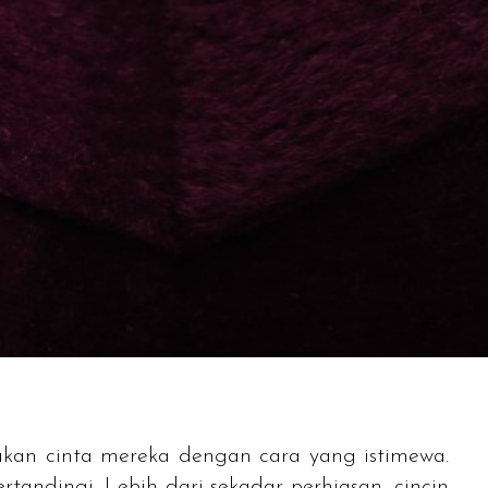
kan cinta mereka dengan cara yang istimewa.
andingi. Lebih dari sekadar perhiasan, cincin