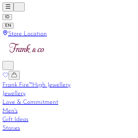
ID
EN
Store Location
Frank Fire™
High Jewellery
Jewellery
Love & Commitment
Men's
Gift Ideas
Stories