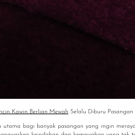
ncin Kawin Berlian Mewah
Selalu Diburu Pasangan
an utama bagi banyak pasangan yang ingin meraya
 menawarkan keindahan dan kemewahan yang tak tert