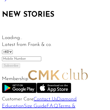
NEW STORIES
Loading...
Latest from Frank & co.
Subscribe
Membership
Customer Care
Contact Us
Diamond
Education
Size Guide
F.A.Q
Terms &