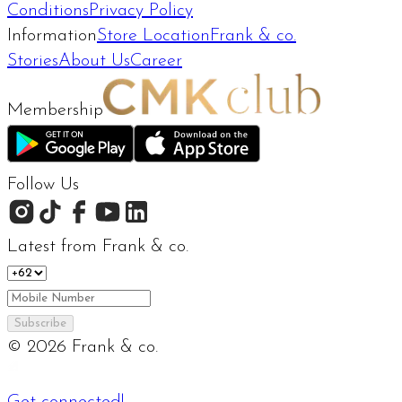
Conditions
Privacy Policy
Information
Store Location
Frank & co.
Stories
About Us
Career
Membership
Follow Us
Latest from Frank & co.
Subscribe
©
2026
Frank & co.
Get connected!