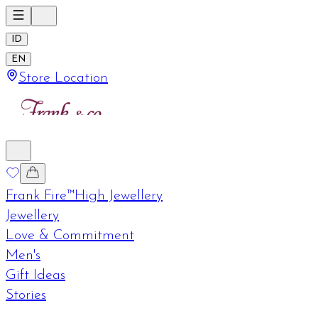
ID
EN
Store Location
Frank Fire™
High Jewellery
Jewellery
Love & Commitment
Men's
Gift Ideas
Stories