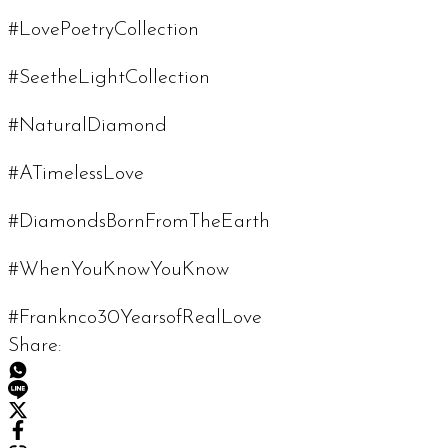
#LovePoetryCollection
#SeetheLightCollection
#NaturalDiamond
#ATimelessLove
#DiamondsBornFromTheEarth
#WhenYouKnowYouKnow
#Franknco30YearsofRealLove
Share: