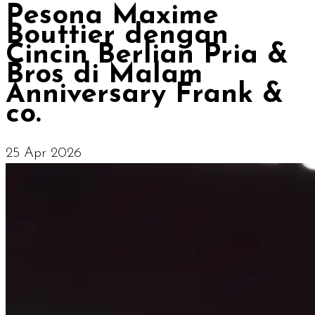
Pesona Maxime
Bouttier dengan
Cincin Berlian Pria &
Bros di Malam
Anniversary Frank &
co.
25 Apr 2026