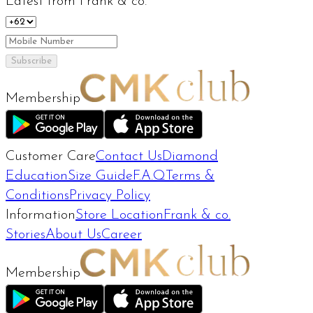
Latest from Frank & co.
Subscribe
Membership
Customer Care
Contact Us
Diamond
Education
Size Guide
F.A.Q
Terms &
Conditions
Privacy Policy
Information
Store Location
Frank & co.
Stories
About Us
Career
Membership