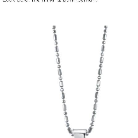
Look bold
, memiliki 12 butir berlian.