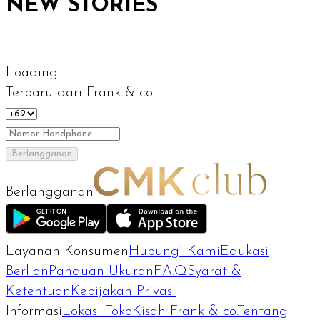
NEW STORIES
Loading...
Terbaru dari Frank & co.
Berlangganan
Berlangganan
Layanan Konsumen
Hubungi Kami
Edukasi
Berlian
Panduan Ukuran
F.A.Q
Syarat &
Ketentuan
Kebijakan Privasi
Informasi
Lokasi Toko
Kisah Frank & co.
Tentang