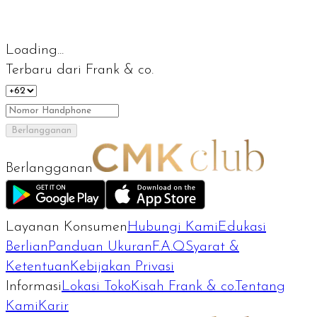
Loading...
Terbaru dari Frank & co.
Berlangganan
Berlangganan
Layanan Konsumen
Hubungi Kami
Edukasi
Berlian
Panduan Ukuran
F.A.Q
Syarat &
Ketentuan
Kebijakan Privasi
Informasi
Lokasi Toko
Kisah Frank & co.
Tentang
Kami
Karir