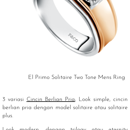
El Primo Solitaire Two Tone Mens Ring
3 variasi
Cincin Berlian Pria
;
Look simple
, cincin
berlian pria dengan model
solitaire
atau
solitaire
plus
.
Look modern
, dengan
trilogy
atau
eternity