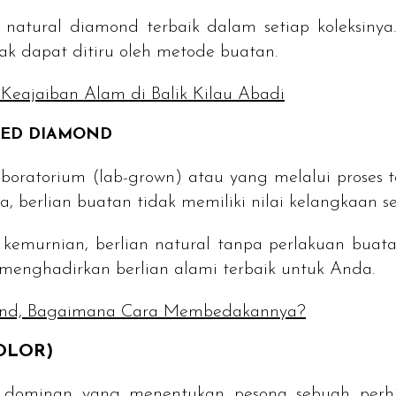
n
natural diamond
terbaik dalam setiap koleksinya.
ak dapat ditiru oleh metode buatan.
Keajaiban Alam di Balik Kilau Abadi
TED DIAMOND
aboratorium (
lab-grown
) atau yang melalui proses
upa, berlian buatan tidak memiliki nilai kelangkaan s
kemurnian, berlian
natural
tanpa perlakuan buata
n menghadirkan berlian alami terbaik untuk Anda.
ond, Bagaimana Cara Membedakannya?
OLOR
)
ng dominan yang menentukan pesona sebuah perh