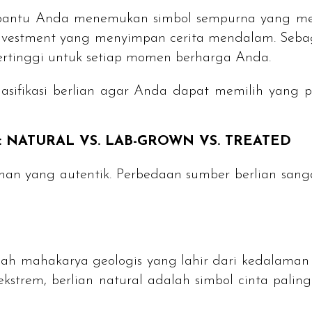
embantu Anda menemukan simbol sempurna yang me
nvestment
yang menyimpan cerita mendalam. Seb
ertinggi untuk setiap momen berharga Anda.
lasifikasi berlian agar Anda dapat memilih yang
:
NATURAL
VS.
LAB-GROWN
VS.
TREATED
ahan yang autentik. Perbedaan sumber berlian sang
dalah mahakarya geologis yang lahir dari kedalaman
kstrem, berlian
natural
adalah simbol cinta paling