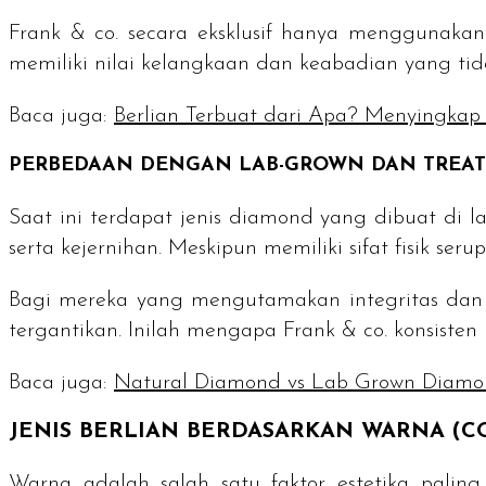
Frank & co. secara eksklusif hanya menggunaka
memiliki nilai kelangkaan dan keabadian yang tid
Baca juga:
Berlian Terbuat dari Apa? Menyingkap 
PERBEDAAN DENGAN
LAB-GROWN
DAN
TREA
Saat ini terdapat jenis
diamond
yang dibuat di l
serta kejernihan. Meskipun memiliki sifat fisik ser
Bagi mereka yang mengutamakan integritas dan 
tergantikan. Inilah mengapa Frank & co. konsiste
Baca juga:
Natural Diamond vs Lab Grown Diam
JENIS BERLIAN BERDASARKAN WARNA (
C
Warna adalah salah satu faktor estetika pali