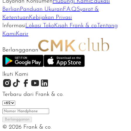
Layanan Konsumen
Hubungi Kami
Edukasi
Berlian
Panduan Ukuran
F.A.Q
Syarat &
Ketentuan
Kebijakan Privasi
Informasi
Lokasi Toko
Kisah Frank & co.
Tentang
Kami
Karir
Berlangganan
Ikuti Kami
Terbaru dari Frank & co.
Berlangganan
©
2026
Frank & co.