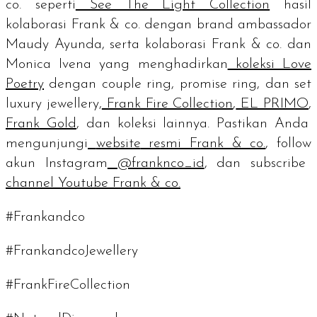
co. seperti
See The Light Collection
hasil
kolaborasi Frank & co. dengan
brand ambassador
Maudy Ayunda, serta kolaborasi Frank & co. dan
Monica Ivena yang menghadirkan
koleksi Love
Poetry
dengan
couple ring, promise ring
, dan set
luxury jewellery,
Frank Fire Collection
,
EL PRIMO
,
Frank Gold
, dan koleksi lainnya. Pastikan Anda
mengunjungi
website
resmi Frank & co.
,
follow
akun Instagram
@franknco_id
, dan
subscribe
channel
Youtube Frank & co.
#Frankandco
#FrankandcoJewellery
#FrankFireCollection