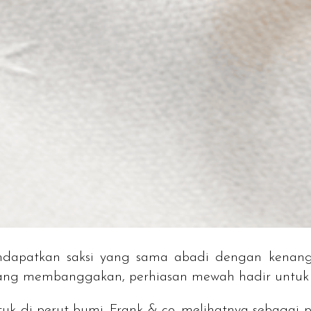
dapatkan saksi yang sama abadi dengan kenang
yang membanggakan, perhiasan mewah hadir untuk 
uk di perut bumi. Frank & co. melihatnya sebagai 