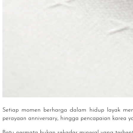
Setiap momen berharga dalam hidup layak men
perayaan
anniversary
, hingga pencapaian karea 
Batu permata bukan sekadar mineral yang terbent