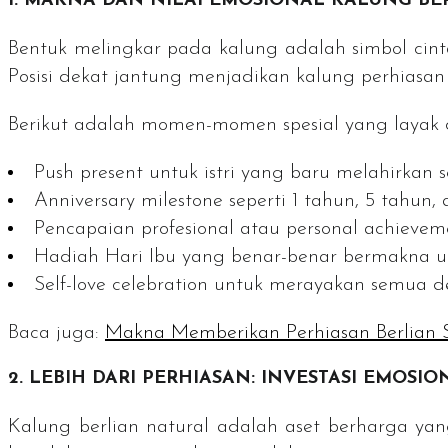
1. MAKNA DAN NILAI EMOSIONAL KALUNG BE
Bentuk melingkar pada kalung adalah simbol cint
Posisi dekat jantung menjadikan kalung perhiasan
Berikut adalah momen-momen spesial yang layak d
Push present
untuk istri yang baru melahirkan
Anniversary milestone
seperti 1 tahun, 5 tahun
Pencapaian profesional atau
personal achievem
Hadiah Hari Ibu yang benar-benar bermakna un
Self-love celebration
untuk merayakan semua ded
Baca juga:
Makna Memberikan Perhiasan Berlian 
2. LEBIH DARI PERHIASAN: INVESTASI EMOSI
Kalung berlian natural adalah aset berharga yang