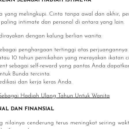
RLIAN SEBAGAI HADIAH ISTIMEWA
a yang melingkupi. Cinta tanpa awal dan akhir, pe
 paling
intimate
dan personal di antara yang lain.
irayakan dengan kalung berlian wanita:
 sebagai penghargaan tertinggi atas perjuangann
, atau 10 tahun pernikahan yang merayakan ikatan c
ent
sebagai
self-reward
yang pantas Anda dapatka
tuk Bunda tercinta.
ikasi dan kerja keras Anda.
Sebagai Hadiah Ulang Tahun Untuk Wanita
ONAL DAN FINANSIAL
 nilainya cenderung terus meningkat seiring wakt