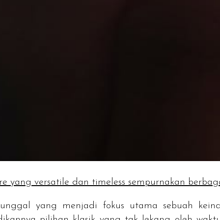
aire yang versatile dan timeless sempurnakan berba
n tunggal yang menjadi fokus utama sebuah ke
nnya pilihan klasik yang tak lekang oleh waktu