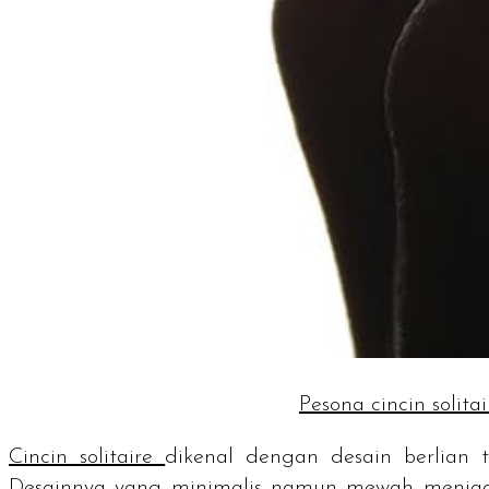
Pesona cincin solit
Cincin
solitaire
dikenal dengan desain berlia
Desainnya yang minimalis namun mewah menjadika