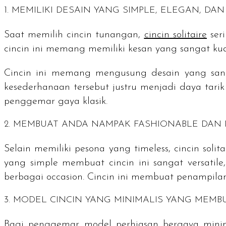
1. MEMILIKI DESAIN YANG
SIMPLE,
ELEGAN, DAN
Saat memilih cincin tunangan,
cincin
solitaire
seri
cincin ini memang memiliki kesan yang sangat ku
Cincin ini memang mengusung desain yang sa
kesederhanaan tersebut justru menjadi daya tar
penggemar gaya klasik.
2. MEMBUAT ANDA NAMPAK
FASHIONABLE
DAN 
Selain memiliki pesona yang
timeless
, cincin
solita
yang
simple
membuat cincin ini sangat
versatile
berbagai
occasion
. Cincin ini membuat penampil
3. MODEL CINCIN YANG MINIMALIS YANG MEM
Bagi penggemar model perhiasan bergaya minim