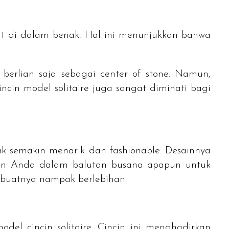
sit di dalam benak. Hal ini menunjukkan bahwa
berlian saja sebagai
center of stone
. Namun,
Cincin model
solitaire
juga sangat diminati bagi
k semakin menarik dan
fashionable
. Desainnya
n Anda dalam balutan busana apapun untuk
buatnya nampak berlebihan.
 model
cincin
solitaire
. Cincin ini menghadirkan