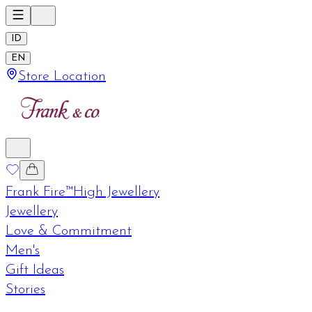
ID
EN
Store Location
Frank Fire™
High Jewellery
Jewellery
Love & Commitment
Men's
Gift Ideas
Stories