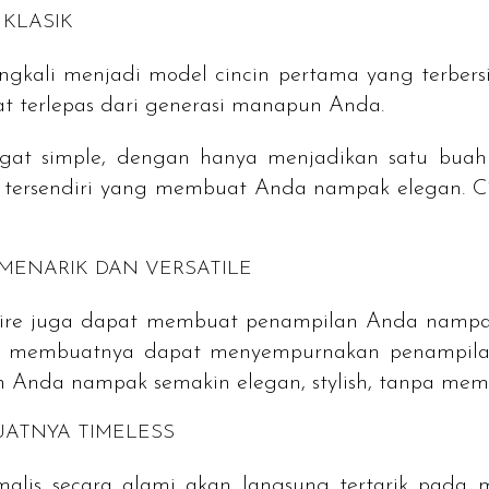
 KLASIK
ngkali menjadi model cincin pertama yang terber
at terlepas dari generasi manapun Anda.
ngat
simple,
dengan hanya menjadikan satu buah 
ik tersendiri yang membuat Anda nampak elegan. 
MENARIK DAN
VERSATILE
ire
juga dapat membuat penampilan Anda nampa
, membuatnya dapat menyempurnakan penampila
an Anda nampak semakin elegan,
stylish
, tanpa mem
BUATNYA
TIMELESS
alis secara alami akan langsung tertarik pada