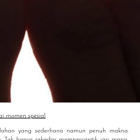
gai momen spesial
indahan yang sederhana namun penuh makna.
. Tak hanya sekadar mempercantik jari manis,